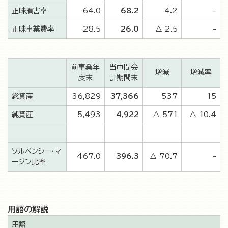
正味損害率
64.0
68.2
4.2
-
正味事業費率
28.5
26.0
△ 2.5
-
前事業年
当中間会
増減
増減率
度末
計期間末
総資産
36,829
37,366
537
15
純資産
5,493
4,922
△ 571
△ 10.4
ソルベンシー・マ
467.0
396.3
△ 70.7
-
ージン比率
用語の解説