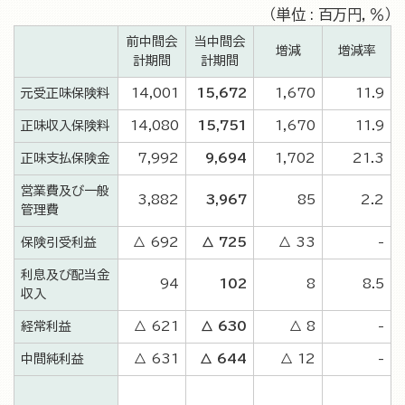
（単位 : 百万円，％）
前中間会
当中間会
増減
増減率
計期間
計期間
元受正味保険料
14,001
15,672
1,670
11.9
正味収入保険料
14,080
15,751
1,670
11.9
正味支払保険金
7,992
9,694
1,702
21.3
営業費及び一般
3,882
3,967
85
2.2
管理費
保険引受利益
△ 692
△ 725
△ 33
-
利息及び配当金
94
102
8
8.5
収入
経常利益
△ 621
△ 630
△ 8
-
中間純利益
△ 631
△ 644
△ 12
-