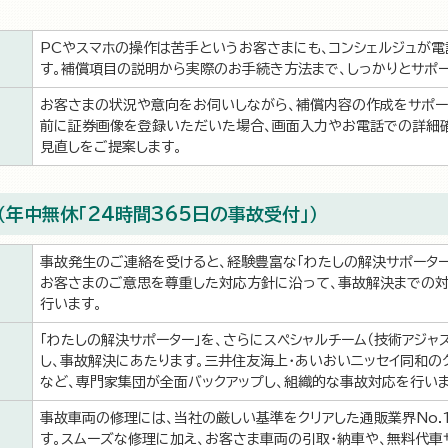
PCやスマホの操作は苦手というお客さまにも、コンシェルジュが
す。補償項目の説明から実際のお手続き方法まで、しっかりとサポー
お客さまの状況や意向をお伺いしながら、補償内容の作成をサポー
前に証券画像を登録いただいた場合、画面入力やお電話での詳細確
見直しをご提案します。
（年中無休「24時間365日の事故受付」）
事故発生のご連絡を受けると、経験豊富な「わたしの解決サポーター
お客さまのご意思を尊重した対応方針に沿って、事故解決までの対
行います。
「わたしの解決サポーター」を、さらにスペシャルチーム（技術アジャ
し、事故解決にあたります。三井住友海上・あいおいニッセイ同和の
など、専門家集団が全面バックアップし、組織的な事故対応を行いま
事故車両の修理には、当社の厳しい基準をクリアした通販業界No.
す。スムーズな修理に加え、お客さま車両の引取・納車や、無料代