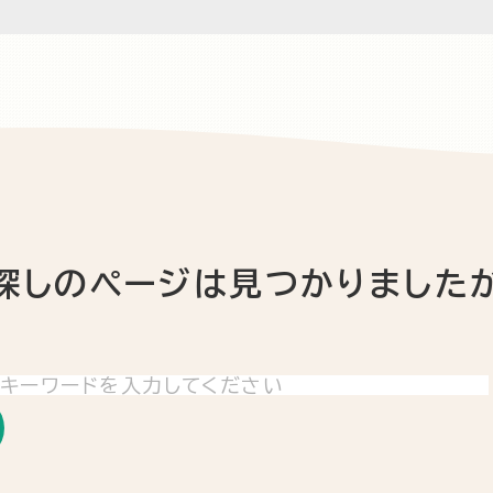
探しのページは
見つかりました
索