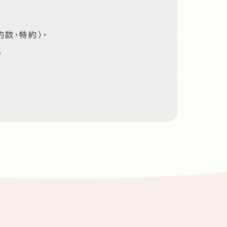
款・特約）・
。