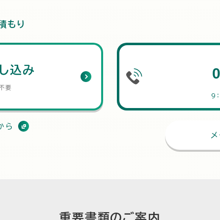
積もり
し込み
不要
9
から
メ
重要書類のご案内