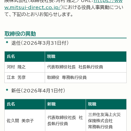
険株式会社（取締役社長：河村 隆之／URL：
https://ww
w.mitsui-direct.co.jp/
）における役員人事異動につい
て、下記のとおりお知らせします。
取締役の異動
退任（2026年3月31日付）
氏名
現職
河村 隆之
代表取締役社長 社長執行役員
江本 芳彦
取締役 専務執行役員
新任（2026年4月1日付）
氏名
新職
現職
三井住友海上火災
代表取締役社長 社
佐久間 美奈子
保険株式会社
長執行役員
常務執行役員