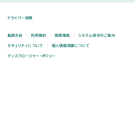
ドライバー保険
勧誘方針
利用規約
推奨環境
システム保守のご案内
セキュリティについて
個人情報保護について
ディスクロージャー・ポリシー
反社会的勢力に対する方針
損害保険契約者保護制度について
SNS公式アカウントのご利用にあたって
サイトマップ
Copyright (c) Mitsui Direct General Insurance Co., Ltd.